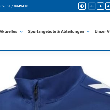
02861 / 8949410
A-
A
A
Aktuelles
Sportangebote & Abteilungen
Unser V