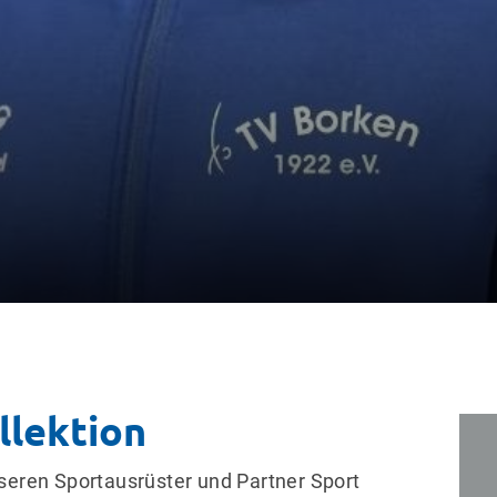
Sportangebote finden
Mi
Unser Sportangebot
Sportsuche
Kurse
llektion
nseren Sportausrüster und Partner Sport