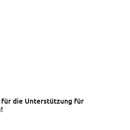
tglieder-Service
Gute Gründe
Info zu Mitgliedsbeiträgen
Mitglied werden
für die Unterstützung für
!