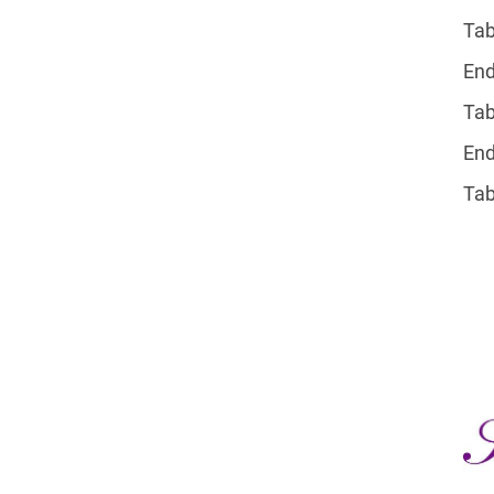
Tab
Geschäftsstelle
En
TV Borken 1922 e. V.
Johann-Walling-Str. 2
Tab
46325 Borken
En
02861 / 8949410
Tab
center@tv-borken.de