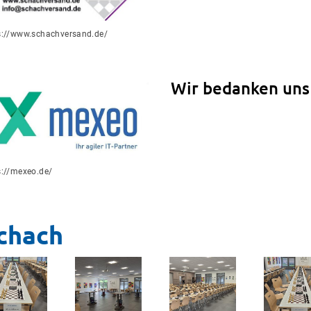
s://www.schachversand.de/
Wir bedanken uns 
s://mexeo.de/
chach