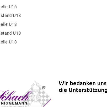
elle U16
Sportangebote finden
Mi
dstand U18
Unser Sportangebot
Sportsuche
elle U18
Kurse
dstand Ü18
elle Ü18
Wir bedanken uns 
die Unterstützung