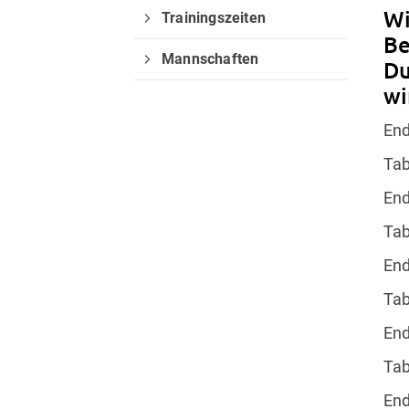
Wi
Trainingszeiten
Be
Mannschaften
Du
wi
En
Tab
En
Tab
En
Tab
En
Tab
Quicklinks
En