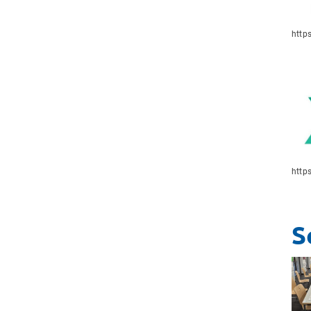
http
http
S