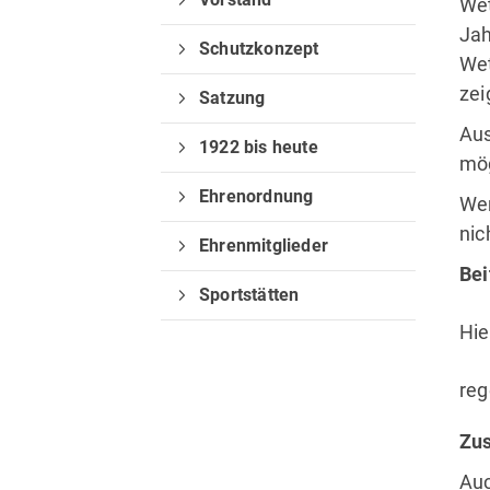
Wet
Jah
Schutzkonzept
Wet
zei
Satzung
Aus
1922 bis heute
mög
Ehrenordnung
Wen
nic
Ehrenmitglieder
Bei
Sportstätten
Hie
reg
Zu
Auc