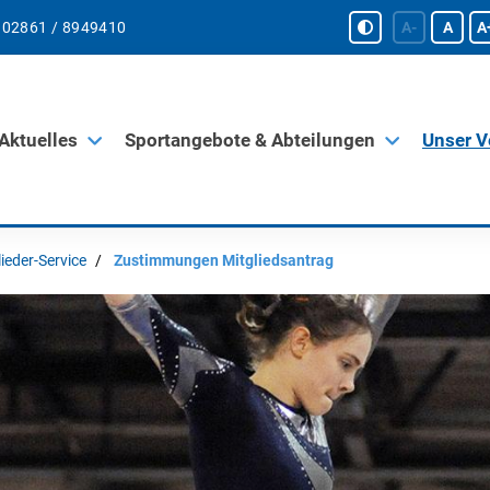
02861 / 8949410
A-
A
A
Aktuelles
Sportangebote & Abteilungen
Unser V
lieder-Service
Zustimmungen Mitgliedsantrag