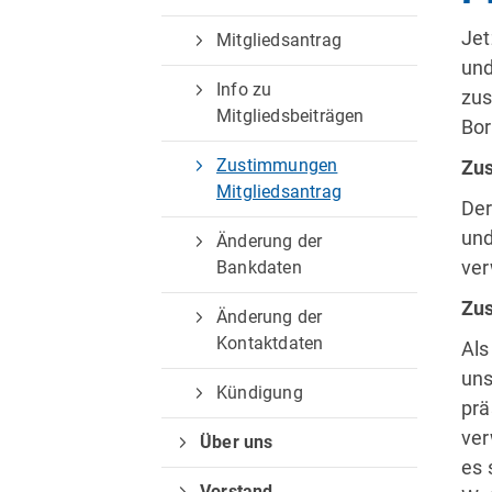
02861 / 8949410
center@tv-borken.de
Jet
Mitgliedsantrag
und
Info zu
zus
Mitgliedsbeiträgen
Bor
Zustimmungen
Zu
Mitgliedsantrag
Der
und
Änderung der
ver
Bankdaten
Zus
Änderung der
Kontaktdaten
Als
uns
Kündigung
prä
ver
Über uns
es 
Vorstand