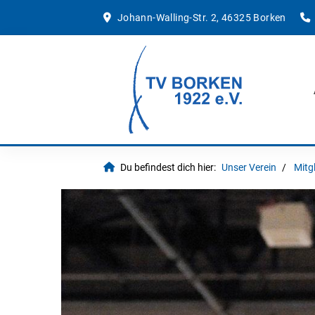
Johann-Walling-Str. 2, 46325 Borken
Du befindest dich hier:
Unser Verein
Mitg