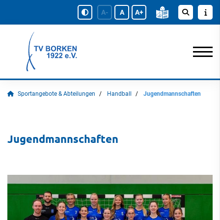
A-
A
A+
Sportangebote & Abteilungen
Handball
Jugendmannschaften
Jugendmannschaften