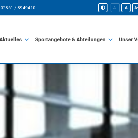
02861 / 8949410
A-
A
A
Aktuelles
Sportangebote & Abteilungen
Unser V