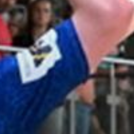
Geschäftsstelle
TV Borken 1922 e. V.
Johann-Walling-Str. 2
46325 Borken
02861 / 8949410
center@tv-borken.de