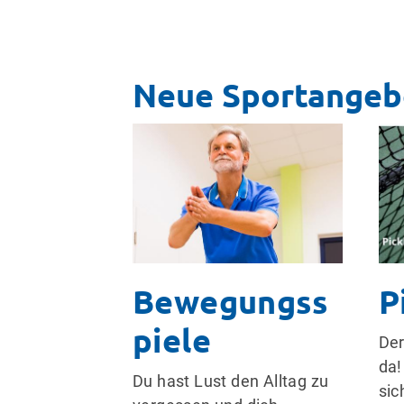
Neue Sportangeb
Bewegungss
P
piele
Der
da!
Du hast Lust den Alltag zu
sic