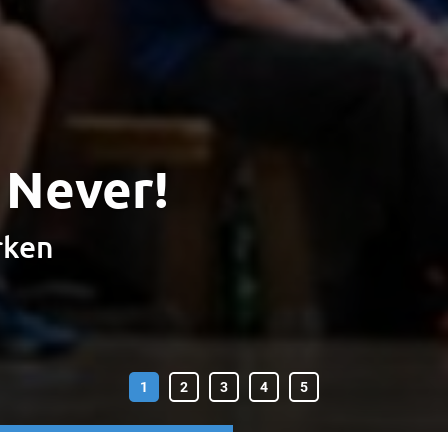
? Never!
rken