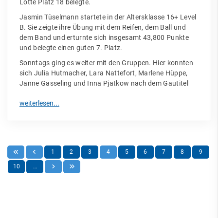
Lotte Platz 18 belegte.
Jasmin Tüselmann startete in der Altersklasse 16+ Level
B. Sie zeigte ihre Übung mit dem Reifen, dem Ball und
dem Band und erturnte sich insgesamt 43,800 Punkte
und belegte einen guten 7. Platz.
Sonntags ging es weiter mit den Gruppen. Hier konnten
sich Julia Hutmacher, Lara Nattefort, Marlene Hüppe,
Janne Gasseling und Inna Pjatkow nach dem Gautitel
1
2
3
4
5
6
7
8
9
10
…