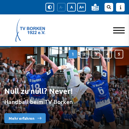
A-
A
A+
Null zu null? Never!
Handball beim TV Borken
Mehr erfahren